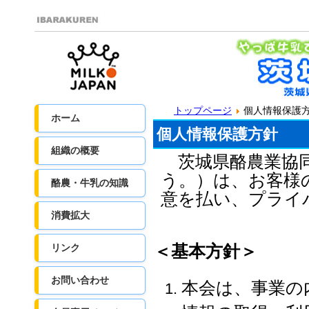
トップページ
個人情報保護
ホーム
個人情報保護方針
組織の概要
茨城県酪農業協同
う。）は、お客様
酪農・牛乳の知識
意を払い、プライ
消費拡大
＜基本方針＞
リンク
お問い合わせ
本会は、事業の