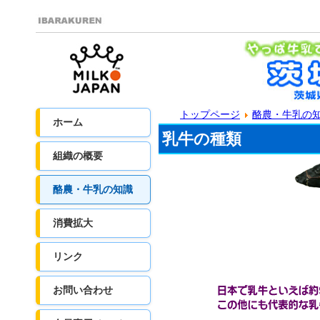
トップページ
酪農・牛乳の
ホーム
乳牛の種類
組織の概要
酪農・牛乳の知識
消費拡大
リンク
お問い合わせ