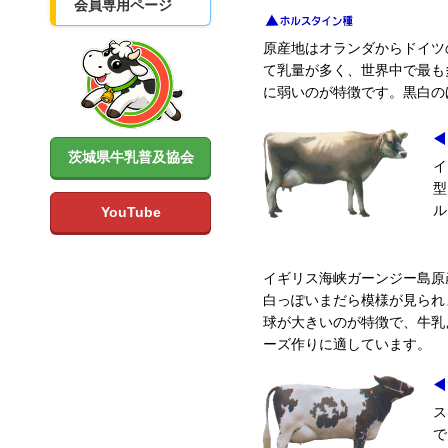
会員専用ページ
原産地はオランダからドイツ
て乳量が多く、世界中で最も
に弱いのが特徴です。黒白の
茨城県牛乳普及協会
イ
型
ル
YouTube
イギリス海峡ガーンジー島原
白っぽいまだら模様が見られ
球が大きいのが特徴で、牛乳
ーズ作りに適しています。
ス
で